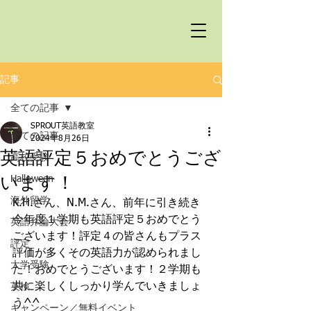
記事
全ての記事
SPROUT英語教室
全ての記事
2024年8月26日
英語評定５おめでとうござ
高校受験
います！
Halloween
海外留学
K.H.さん、N.M.さん、前年に引き続き
今年度１学期も英語評定５おめでとう
英語弁論大会
ございます！評定４の皆さんもプラス
評定
評価が多くその英語力が認められまし
大学受験
た！おめでとうございます！２学期も
共に楽しくしっかり学んでいきましょ
英検
う^^
キャンペーン／無料イベント